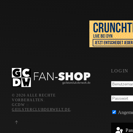
LOGIN
©
2026
ALLE RECHTE
VORBEHALTEN.
GCDW ::
GEILSTERCLUBDERWELT.DE
.
Angemel
Pas