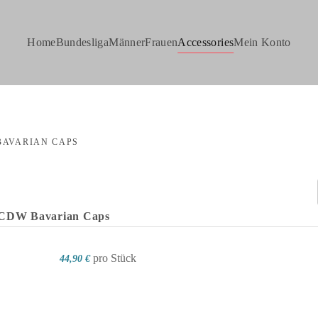
Home
Bundesliga
Männer
Frauen
Accessories
Mein Konto
BAVARIAN CAPS
CDW Bavarian Caps
pro Stück
44,90 €