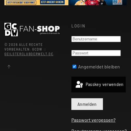
LOGIN
©
2026
ALLE RECHTE
VORBEHALTEN.
GCDW ::
GEILSTERCLUBDERWELT.DE
.
Angemeldet bleiben
Passkey verwenden
Anmelden
Passwort vergessen?
Benutzername vergessen?