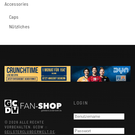
Accessories
Caps
Nützliches
LOGIN
©
2026
ALLE RECHTE
VORBEHALTEN.
GCDW ::
GEILSTERCLUBDERWELT.DE
.