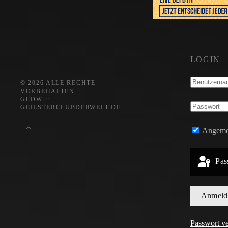
LOGIN
©
2026
ALLE RECHTE
VORBEHALTEN.
GCDW ::
GEILSTERCLUBDERWELT.DE
.
Angemel
Pas
Anmeld
Passwort v