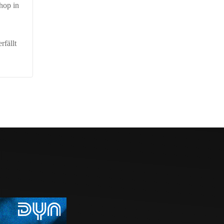
hop in
rfällt