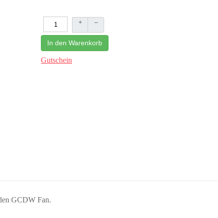
+
–
In den Warenkorb
Gutschein
 jeden GCDW Fan.